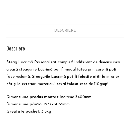
DESCRIERE
Descriere
Steag Lacrimă Personalizat complet! Indiferent de dimensiunea
aleasă steagurile Lacrimă pot fi modalitatea prin care iți poți
face reclamă. Steagurile Lacrimă pot fi folosite atât la interior
cât și la exterior, materialul textil folosit este de 110gmp!
Dimensiune produs montat:
înălțime 3400mm
Dimensiune pânză:
1237x3055mm
Greutate pachet:
3.5kg