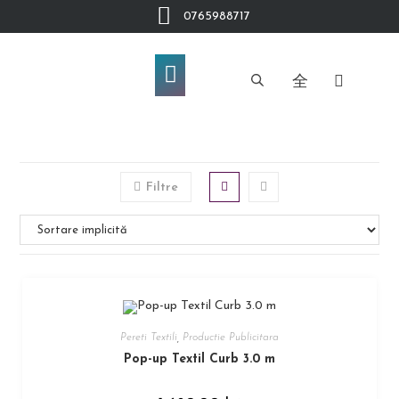
0765988717
Filtre
Pereti Textili
,
Productie Publicitara
Pop-up Textil Curb 3.0 m