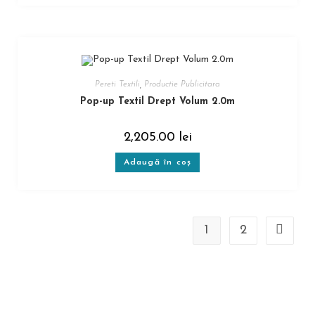
Pereti Textili
,
Productie Publicitara
Pop-up Textil Drept Volum 2.0m
2,205.00
lei
Adaugă în coș
1
2