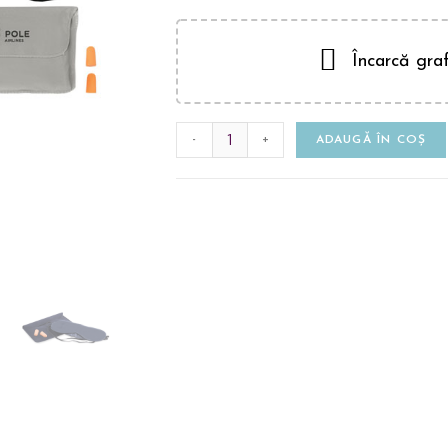
Încarcă graf
-
+
ADAUGĂ ÎN COȘ