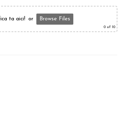
ica ta aici!
or
Browse Files
0
of 10