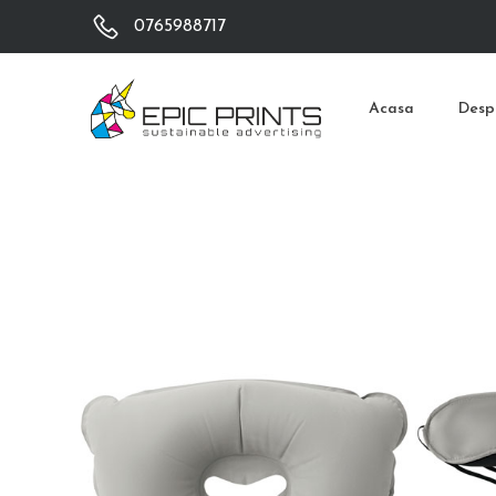
0765988717
Acasa
Desp