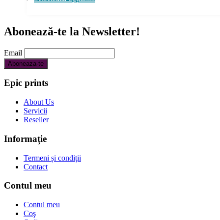
produs
are
mai
Abonează-te la Newsletter!
multe
variații.
Opțiunile
Email
pot
fi
alese
Epic prints
în
pagina
About Us
produsului.
Servicii
Reseller
Informație
Termeni și condiții
Contact
Contul meu
Contul meu
Coş