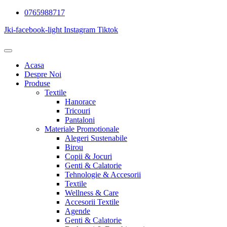
Skip
0765988717
to
Jki-facebook-light
Instagram
Tiktok
content
Acasa
Despre Noi
Produse
Textile
Hanorace
Tricouri
Pantaloni
Materiale Promotionale
Alegeri Sustenabile
Birou
Copii & Jocuri
Genti & Calatorie
Tehnologie & Accesorii
Textile
Wellness & Care
Accesorii Textile
Agende
Genti & Calatorie