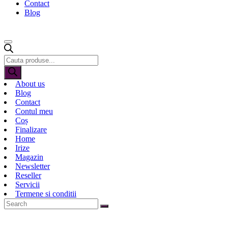
Contact
Blog
Products
search
About us
Blog
Contact
Contul meu
Coș
Finalizare
Home
Irize
Magazin
Newsletter
Reseller
Servicii
Termene si conditii