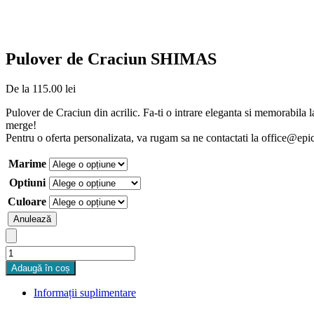
Pulover de Craciun SHIMAS
De la
115.00
lei
Pulover de Craciun din acrilic. Fa-ti o intrare eleganta si memorabila 
merge!
Pentru o oferta personalizata, va rugam sa ne contactati la office@epic
Marime
Optiuni
Culoare
Anulează
Cantitate
Pulover
Adaugă în coș
de
Craciun
Informații suplimentare
SHIMAS