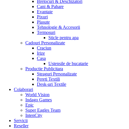
Brelocuri & Deschizatori
Cani & Pahare
Evantaie
Pixuri
Plasute
Tehnologie & Accesorii
Termosuri
Sticle pentru apa
Cadouri Personalizate
Craciun
Irize
Casa
Ustensile de bucatarie
Productie Publicitara
Steaguri Personalizate
Pereti Textili
Desk-uri Textile
Colaborari
World Vision
Indago Games
Epic
Super Eagles Team
IntenCity
Servicii
Reseller