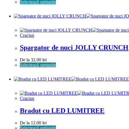
Acest
Selectează opțiunile
produs
are
mai
multe
variații.
Opțiunile
Craciun
pot
fi
Spargator de nuci JOLLY CRUNCH
alese
în
pagina
De la
32.00
lei
produsului.
Acest
Selectează opțiunile
produs
are
mai
multe
variații.
Opțiunile
Craciun
pot
fi
Bradut cu LED LUMITREE
alese
în
pagina
De la
12.00
lei
produsului.
Acest
Selectează opțiunile