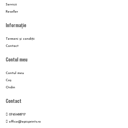
Servicii
Reseller
Informație
Termeni și condiții
Contact
Contul meu
Contul meu
Coş
Ordin
Contact
0765988717
office@epicprints.ro