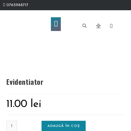
0765988717
Evidentiator
11.00
lei
ADAUGĂ ÎN COȘ