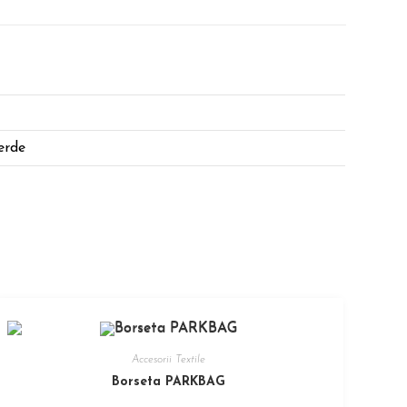
erde
Accesorii Textile
Borseta PARKBAG